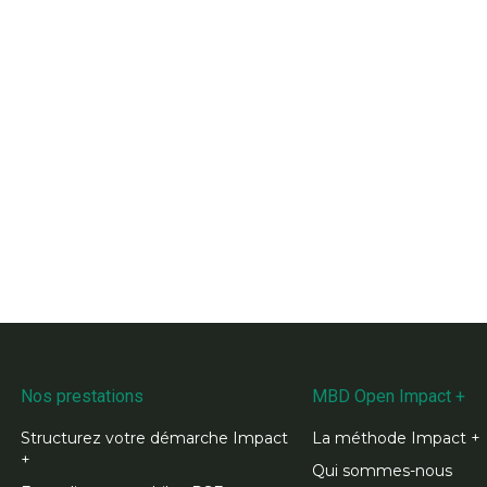
Nos prestations
MBD Open Impact +
Structurez votre démarche Impact
La méthode Impact +
+
Qui sommes-nous